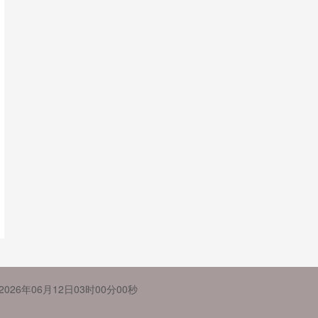
萨尔瓦多WLM
06-12 18:00
普罗斯佩联
达尔维奇希尔
vs
欧洲友谊
06-12 18:00
坎贝尔市体育馆
托列斯比卡拉
vs
英国WBBL
06-12 18:15
伊斯特恩联
阿德莱德奥林匹
vs
克
萨尔瓦多WLM
06-12 18:15
黑镇斯巴达
本克斯拓城狮队
vs
年06月12日03时00分00秒