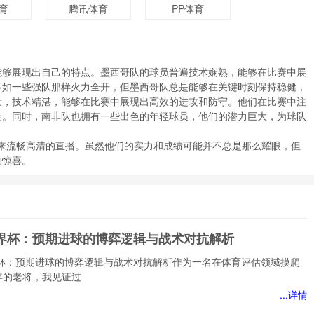
育
腾讯体育
PP体育
能够展现出自己的特点。墨西哥队的球员普遍技术娴熟，能够在比赛中展
不如一些强队那样火力全开，但墨西哥队总是能够在关键时刻保持稳健，
壮，技术精湛，能够在比赛中展现出高效的进攻和防守。他们在比赛中注
会。同时，南非队也拥有一些出色的年轻球员，他们的潜力巨大，为球队
网带来流畅高清的直播。虽然他们的实力和成绩可能并不总是那么耀眼，但
的惊喜。
6世界杯：预期进球的博弈逻辑与战术对抗解析
世界杯：预期进球的博弈逻辑与战术对抗解析作为一名在体育评估领域摸爬
年的老将，我见证过
...详情