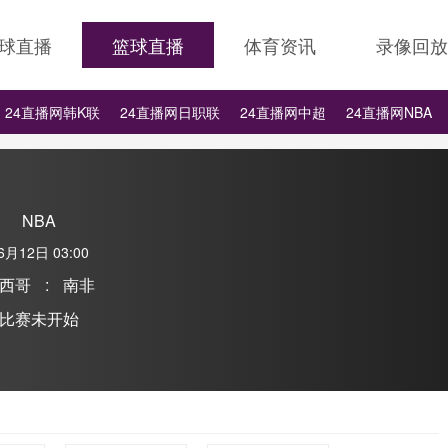
球直播
篮球直播
体育资讯
录像回放
24直播网韩K联
24直播网日职联
24直播网中超
24直播网NBA
24直播网中超
24直播网NBA
24直播网世界杯
24直播网中甲
NBA
6月12日 03:00
西哥
:
南非
比赛未开始