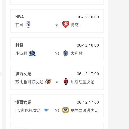
NBA
06-12 10:00
韩国
捷克
vs
村超
06-12 16:30
小堡村
大利村
vs
澳西女超
06-12 17:00
苏比雅可联女足
珀斯红星女足
vs
澳西女超
06-12 17:00
FC索伦托女足
尼兰西澳洲大学
vs
女足