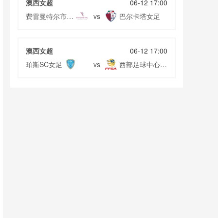
澳西女超
06-12 17:00
费雷曼特尔市女
巴尔卡塔女足
vs
足
澳西女超
06-12 17:00
珀斯SC女足
西部足球中心女
vs
足
德国BBL全明星赛
06-12 17:30
曼立联
悉尼联
vs
意女杯
06-12 17:30
布伦瑞克城
埃尔特姆
vs
突尼斯联
06-12 18:00
水原FC女足
世宗体育女足
vs