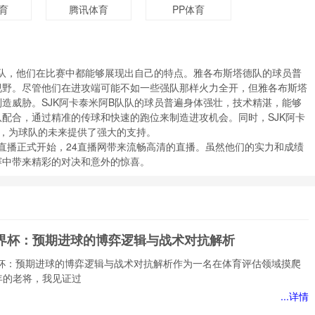
育
腾讯体育
PP体育
球队，他们在比赛中都能够展现出自己的特点。雅各布斯塔德队的球员普
视野。尽管他们在进攻端可能不如一些强队那样火力全开，但雅各布斯塔
造威胁。SJK阿卡泰米阿B队队的球员普遍身体强壮，技术精湛，能够
配合，通过精准的传球和快速的跑位来制造进攻机会。同时，SJK阿卡
，为球队的未来提供了强大的支持。
阿B队直播正式开始，24直播网带来流畅高清的直播。虽然他们的实力和成绩
赛中带来精彩的对决和意外的惊喜。
6世界杯：预期进球的博弈逻辑与战术对抗解析
世界杯：预期进球的博弈逻辑与战术对抗解析作为一名在体育评估领域摸爬
年的老将，我见证过
...详情