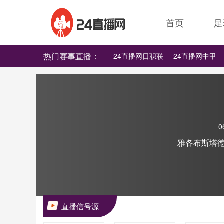
首页
足
热门赛事直播：
24直播网日职联
24直播网中甲
24直播网韩K联
24直播网世界杯
0
雅各布斯塔
直播信号源