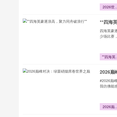
2026世
杯：预期
球的博弈
**四海
辑与战术
抗解析
四海英豪
少场比赛
**四海英
逐浪高
2026
#2026
我仿佛能
2026巅
对决：绿