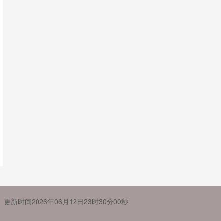
时间2026年06月12日23时30分00秒