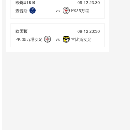
欧锦U18 B
06-12 23:30
查普斯
PK35万塔
vs
欧国预
06-12 23:30
PK-35万塔女足
古比斯女足
vs
坦桑超
06-12 23:30
基农多尼
塔博拉联
vs
NBA
06-14 08:30
马刺
尼克斯
vs
NBA
06-17 08:30
尼克斯
马刺
vs