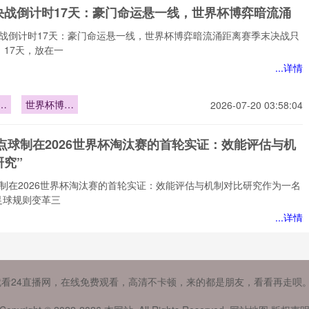
世
决战倒计时17天：豪门命运悬一线，世界杯博弈暗流涌
决战倒计时17天：豪门命运悬一线，世界杯博弈暗流涌距离赛季末决战只
。17天，放在一
...详情
战
世界杯博弈
2026-07-20 03:58:04
7
暗流涌
命
A点球制在2026世界杯淘汰赛的首轮实证：效能评估与机
线
究”
球制在2026世界杯淘汰赛的首轮实证：效能评估与机制对比研究作为一名
足球规则变革三
...详情
球
2026-07-20 03:58:04
6
汰
26美加墨世界杯联合承办框架下跨境生鲜食品检疫体系的
实
看24直播网，在线免费观看，高清不卡顿，来的都是朋友，看看再走呗。 更新
异与协调路径研究》
评
对