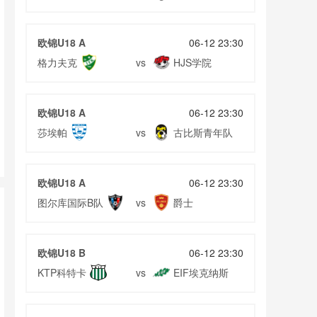
欧锦U18 A
06-12 23:30
格力夫克
HJS学院
vs
欧锦U18 A
06-12 23:30
莎埃帕
古比斯青年队
vs
欧锦U18 A
06-12 23:30
图尔库国际B队
爵士
vs
欧锦U18 B
06-12 23:30
KTP科特卡
EIF埃克纳斯
vs