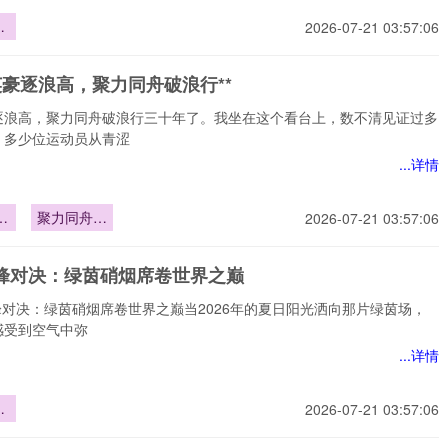
界
2026-07-21 03:57:06
进
逻
英豪逐浪高，聚力同舟破浪行**
对
逐浪高，聚力同舟破浪行三十年了。我坐在这个看台上，数不清见证过多
，多少位运动员从青涩
...详情
豪
聚力同舟破
2026-07-21 03:57:06
浪行**
巅峰对决：绿茵硝烟席卷世界之巅
巅峰对决：绿茵硝烟席卷世界之巅当2026年的夏日阳光洒向那片绿茵场，
感受到空气中弥
...详情
峰
2026-07-21 03:57:06
茵