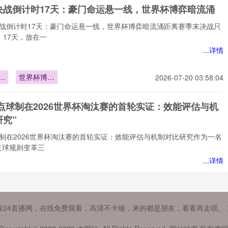
世
决战倒计时17天：豪门命运悬一线，世界杯博弈暗流涌
决战倒计时17天：豪门命运悬一线，世界杯博弈暗流涌距离赛季末决战只
。17天，放在一
...详情
战
世界杯博弈
2026-07-20 03:58:04
7
暗流涌
命
A点球制在2026世界杯淘汰赛的首轮实证：效能评估与机
线
究”
球制在2026世界杯淘汰赛的首轮实证：效能评估与机制对比研究作为一名
足球规则变革三
...详情
球
2026-07-20 03:58:04
6
汰
26美加墨世界杯联合承办框架下跨境生鲜食品检疫体系的
实
4直播网，在线免费观看，高清不卡顿，来的都是朋友，看看再走呗。 更新时
异与协调路径研究》
评
对