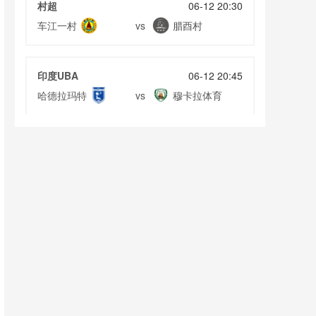
村超
06-12 20:30
车江一村
腊酉村
vs
印度UBA
06-12 20:45
哈德拉玛特
穆卡拉体育
vs
坦桑超
06-12 21:00
辛吉达喷泉门
阿赞
vs
塔吉克超
06-12 22:00
帕米尔中央陆军
FK帕沃兹
vs
塔吉克超
06-12 22:00
巴克吉萨尔
胡占德
vs