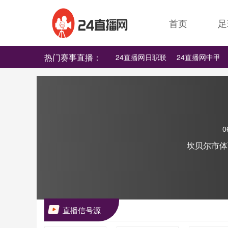
首页
足
热门赛事直播：
24直播网日职联
24直播网中甲
24直播网韩K联
24直播网世界杯
0
坎贝尔市体
直播信号源