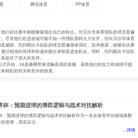
育
腾讯体育
PP体育
，他们在比赛中都能够展现出自己的特点。坎贝尔市体育馆队的球员普遍
野。尽管他们在进攻端可能不如一些强队那样火力全开，但坎贝尔市体育
制造威胁。托列斯比卡拉队的球员普遍身体强壮，技术精湛，能够在比赛
，通过精准的传球和快速的跑位来制造进攻机会。同时，托列斯比卡拉队
未来提供了强大的支持。
播正式开始，24直播网带来流畅高清的直播。虽然他们的实力和成绩可能
带来精彩的对决和意外的惊喜。
6世界杯：预期进球的博弈逻辑与战术对抗解析
世界杯：预期进球的博弈逻辑与战术对抗解析作为一名在体育评估领域摸爬
年的老将，我见证过
...详情