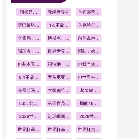
阿根廷官
无缘世界杯
乌姆蒂蒂：
方：帕尼切
法国胜巴西
利确认右膝
萨巴莱塔谈
1-3不敌瑞
意义并不大
乌克兰仍然
前交叉韧带
世界杯争冠
典
无缘历史上
李霄鹏：最
队：法国&
断裂
博斯克：没
第二次晋级
向你说声抱
近主要在家
西班牙&英
带劳尔去
世界杯
歉
休息；世界
踢球者：穆
格兰&巴西
目标世界杯
2010世界
跟队：德里
杯希望看到
西亚拉每天
&阿根廷
杯是我最大
回最佳状态
赫特有望赛
有创造性的
但基本无缘
进行8小时
福法纳：虽
遗憾
但我当然想
季末复出
随荷兰踢世
足球
训练
然一年多没
踢世界杯
0-1不敌土
界杯
进过法国队
罗马尼亚自
但世界杯前
耳其遭淘汰
1998年至
赢球
夸雷斯马：
今仍无缘世
大家都希望
Jordan品
C罗在时团
他能拿世界
界杯
牌首次亮相
队更有求胜
833. 北美
第四官员举
杯
期间16城
世界杯
世界杯球队
欲
牌补时与精
酒店群的房
从墨西哥城
2026世界
确到秒的时
进球瞬间病
2026世界
价波动模
高原到洛杉
杯赛后集锦
间管理：
毒式传播
型：北美世
杯社交媒体
矶海平面的
全球播放量
世界杯霸榜
世界杯基础
2026年世
话题热度炸
世界杯为墨
界杯前瞻
48小时适
全球热搜
破亿
设施投资回
界杯前瞻
西哥带来就
裂