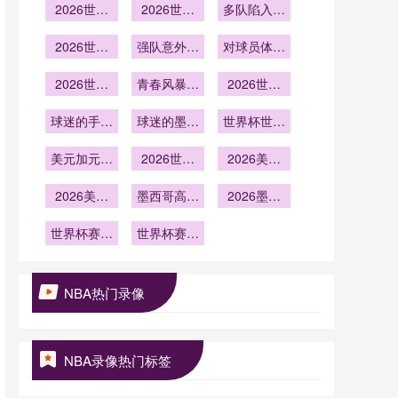
2026世界
应
2026世界
报率分析
业机会数万
多队陷入生
杯高海拔球
杯净胜球决
死较量
2026世界
场
强队意外出
定出线
对球员体能
杯 1/8 决赛
局
影响几何
2026世界
爆冷
青春风暴来
2026世界
杯平均年龄
袭
杯
球迷的手机
最小球队
球迷的墨镜
世界杯世界
掉下看台奇
在庆祝时踩
杯期间的货
美元加元比
迹般没碎
2026世界
碎
币兑换需求
2026美加
索全攻略
杯世界杯期
墨世界杯主
2026美加
间美国加拿
墨西哥高原
办城市特色
2026墨美
墨世界杯主
大小费文化
到海平面的
加世界杯：
美食推荐
办城市观赛
世界杯赛事
海拔适应窗
世界杯赛场
指南
非洲预选赛
总结：竞技
路线攻略
文明：球迷
口期：
小组赛阶段
水平与价值
素质整体提
2026世界
的高原主场
实现
杯前瞻
升
优势深度解
NBA热门录像
析
NBA录像热门标签