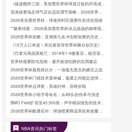
分析
《碳迹横跨三国：美加墨世界杯球迷迁徙的环境成本
核算》
高海拔赛场足球气压自适应调节策略：2026世界杯
赛前技术操作指南
2026美加墨世界杯：球迷跨时区观赛作息优化指南
**极寒绿茵：2026美加墨世界杯冰点战场的御寒指南
**
2026世界杯前瞻：亚洲第九名冲击附加赛的历史胜
率与破局路径
《15万人口奇迹！库拉索首登世界杯舞台创历史》
《巴拿马再战英格兰：2018年1-6惨案后，能否迎来
复仇？》
世界杯观赛防坑指南：避开旅游陷阱的实用建议
2026世界杯最悬殊比分：一场毫无悬念的碾压之战
2026世界杯门线技术显神威，毫厘之间锁定进球瞬
间
2026世界杯点球夜：英雄封神，宿将折戟
2026世界杯小组字母命名：从A到L的传承与演进
BMO Field扩容至45,500座：声学模拟报告的技术剖
析与评估
2026世界杯酷暑应对：球场喷雾降温系统有效覆盖
半径的技术剖析
NBA资讯热门标签