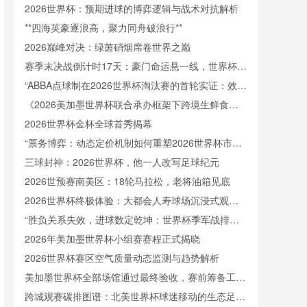
2026世界杯：预期进球的博弈逻辑与战术对抗解析
**四海英豪逐浪高，聚力同舟破浪行**
2026巅峰对决：绿茵硝烟席卷世界之巅
赛季末决战倒计时17天：豪门命运悬一线，世界杯博
弈暗流涌
“ABBA点球制在2026世界杯淘汰赛的首轮实证：效能
评估与机制对比研究”
《2026美加墨世界杯联合承办框架下跨境生鲜食品
检疫体系的国别差异与协调路径研究》
2026世界杯金杯全球首秀揭幕
“票务博弈：动态定价机制如何重塑2026世界杯市场
规则”
三球封神：2026世界杯，他一人改写足球纪元
2026世预赛南美区：18轮马拉松，老将油箱见底
2026世界杯终极体验：大都会人寿球场沉浸式观赛
全维度拆解与座区优选购票指南
“胜负关系失效，进球数定乾坤：世界杯季军战排名
规则再引争议”
2026年美加墨世界杯小组赛赛程正式揭晓
2026世界杯赛区空气质量动态监测与趋势解析
美加墨世界杯全部场馆通过最终验收，赛前筹备工作
全面就绪
跨城观赛碳排图谱：北美世界杯球迷移动的生态足迹