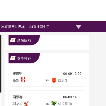
24直播网世界杯
24直播网中甲
录像回放
赛事推荐
捷篮甲
06-09 10:00
秘鲁
西班牙
vs
国际赛
06-09 14:00
耶龙加
格拉瓦特山
vs