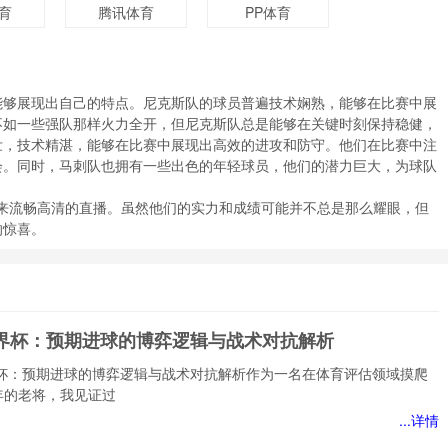
育
腾讯体育
PP体育
能够展现出自己的特点。尼克斯队的球员普遍技术娴熟，能够在比赛中展
不如一些强队那样火力全开，但尼克斯队总是能够在关键时刻保持稳健，
壮，技术精湛，能够在比赛中展现出高效的进攻和防守。他们在比赛中注
会。同时，马刺队也拥有一些出色的年轻球员，他们的潜力巨大，为球队
网带来流畅高清的直播。虽然他们的实力和成绩可能并不总是那么耀眼，但
的惊喜。
6世界杯：预期进球的博弈逻辑与战术对抗解析
世界杯：预期进球的博弈逻辑与战术对抗解析作为一名在体育评估领域摸爬
年的老将，我见证过
...详情