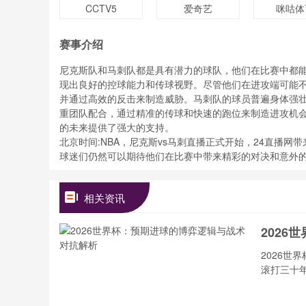
CCTV5
爱奇艺
咪咕体
赛事介绍
尼克斯队和马刺队都是具有潜力的球队，他们在比赛中都
现出良好的控球能力和传球视野。尽管他们在进攻端可能
并通过高效的反击来制造威胁。马刺队的球员普遍身体强
重团队配合，通过精准的传球和快速的跑位来制造进攻机
的未来提供了强大的支持。
北京时间:NBA，尼克斯vs马刺直播正式开始，24直播
球迷们仍然可以期待他们在比赛中带来精彩的对决和意外
相关资讯
202
2026
滚打三十