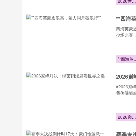
2026世界
杯：预期
球的博弈
**四海
辑与战术
抗解析
四海英豪
少场比赛
**四海英
逐浪高
2026
#2026
我仿佛能
2026巅峰
对决：绿
硝烟席卷
赛季末