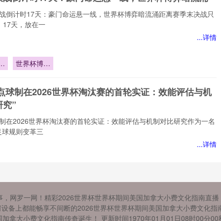
决战倒计时17天：豪门命运悬一线，世界杯博弈暗流涌距离赛季末决战只
。17天，放在一
...详情
战
世界杯博弈
暗流涌
命
A点球制在2026世界杯淘汰赛的首轮实证：效能评估与机
究”
球制在2026世界杯淘汰赛的首轮实证：效能评估与机制对比研究作为一名
足球规则变革三
...详情
球
汰
26美加墨世界杯联合承办框架下跨境生鲜食品检疫体系的
实
事，网罗一网！精彩2026世界杯世界杯期间美国加拿大小费文化指南直
异与协调路径研究》
评
设备上都能畅享不间断的2026世界杯世界杯期间美国加拿大小费文化指南
对
的“鲜”味：美加墨世界杯背后的食品检疫迷思作为一名深耕体育产业评估
国加拿大小费文化指南传奇诞生！ 更新时间1970年01月01日08时00分00