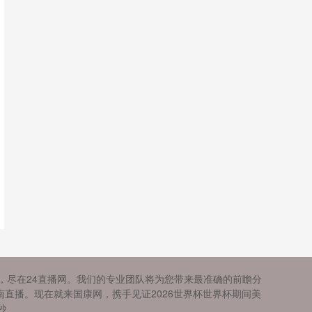
播，尽在24直播网。我们的专业团队将为您带来最准确的前瞻分
直播。现在就来国康网，携手见证2026世界杯世界杯期间美
秒