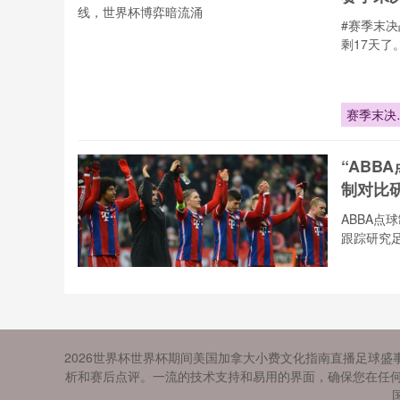
界之巅
#赛季末
剩17天了
赛季末决
倒计时17
天：豪门
“ABB
运悬一线
制对比研
ABBA点
跟踪研究
“ABBA点
制在2026
世界杯淘
《20
赛的首轮
2026世界杯世界杯期间美国加拿大小费文化指南直播足球盛
国别差
证：效能
析和赛后点评。一流的技术支持和易用的界面，确保您在任何
估与机制
跨越国界
比研究”