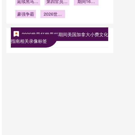
延续黑马本
显神威
第四官员举
命名：从A
南
杯晋级八强
期间16城
压之战
色
牌补时与精
到L的传承
酒店群的房
豪强争霸
2026世界
确到秒的时
与演进
价波动模
杯高海拔球
间管理：
型：北美世
2026年世
场
界杯前瞻
界杯前瞻
2026世界杯世界杯期间美国加拿大小费文化
指南相关录像标签