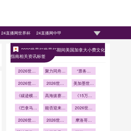
24直播网世界杯
24直播网中甲
2026世界杯世界杯期间美国加拿大小费文化
指南相关资讯标签
2026世界
聚力同舟破
“票务博
杯：预期进
浪行**
弈：动态定
球的博弈逻
2026世预
2026世界
价机制如何
美加墨世界
辑与战术对
赛南美区：
杯终极体
杯全部场馆
重塑2026
《碳迹横跨
18轮马拉
抗解析
验：大都会
高海拔赛场
世界杯市场
通过最终验
《15万人
三国：美加
松
人寿球场沉
足球气压自
口奇迹！库
规则”
收
墨世界杯球
《巴拿马再
浸式观赛全
适应调节策
能否迎来复
拉索首登世
2026世界
迷迁徙的环
战英格兰：
维度拆解与
略：2026
仇？》
界杯舞台创
杯最悬殊比
2018年1-6
2026世界
境成本核
座区优选购
世界杯赛前
2026世界
分：一场毫
摩洛哥队
历史》
杯门线技术
惨案后
算》
技术操作指
杯小组字母
票指南
无悬念的碾
2026世界