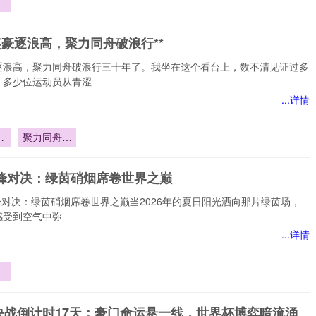
进
逻
英豪逐浪高，聚力同舟破浪行**
对
逐浪高，聚力同舟破浪行三十年了。我坐在这个看台上，数不清见证过多
，多少位运动员从青涩
...详情
豪
聚力同舟破
浪行**
巅峰对决：绿茵硝烟席卷世界之巅
巅峰对决：绿茵硝烟席卷世界之巅当2026年的夏日阳光洒向那片绿茵场，
感受到空气中弥
...详情
茵
世
决战倒计时17天：豪门命运悬一线，世界杯博弈暗流涌