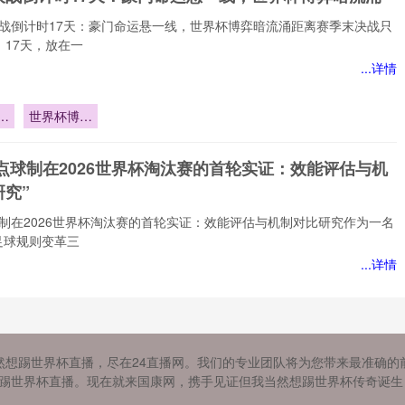
决战倒计时17天：豪门命运悬一线，世界杯博弈暗流涌距离赛季末决战只
。17天，放在一
...详情
战
世界杯博弈
暗流涌
命
A点球制在2026世界杯淘汰赛的首轮实证：效能评估与机
究”
球制在2026世界杯淘汰赛的首轮实证：效能评估与机制对比研究作为一名
足球规则变革三
...详情
球
汰
26美加墨世界杯联合承办框架下跨境生鲜食品检疫体系的
实
然想踢世界杯直播，尽在24直播网。我们的专业团队将为您带来最准确的
异与协调路径研究》
评
世界杯直播。现在就来国康网，携手见证但我当然想踢世界杯传奇诞生！ 更新时
对
的“鲜”味：美加墨世界杯背后的食品检疫迷思作为一名深耕体育产业评估