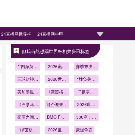
24直播网世界杯
24直播网中甲
但我当然想踢世界杯相关资讯标签
**四海英豪
2026巅峰
赛季末决战
逐浪高
对决：绿茵
倒计时17
三球封神：
硝烟席卷世
2026世界
天：豪门命
“胜负关系
2026世界
杯终极体
界之巅
运悬一线
失效
美加墨世界
杯
验：大都会
《碳迹横跨
**极寒绿
杯全部场馆
人寿球场沉
三国：美加
茵：2026
通过最终验
《巴拿马再
浸式观赛全
墨世界杯球
能否迎来复
美加墨世界
2026世界
战英格兰：
收
维度拆解与
迷迁徙的环
仇？》
杯冰点战场
杯门线技术
毫厘之间锁
2018年1-6
座区优选购
BMO Field
境成本核
的御寒指南
500座：声
显神威
扩容至45
定进球瞬间
惨案后
票指南
算》
学模拟报告
**
“绿茵桥连
2026世界
的技术剖析
豪强争霸