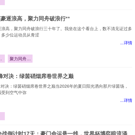
进
逻
英豪逐浪高，聚力同舟破浪行**
对
逐浪高，聚力同舟破浪行三十年了。我坐在这个看台上，数不清见证过多
，多少位运动员从青涩
...详情
豪
聚力同舟破
浪行**
巅峰对决：绿茵硝烟席卷世界之巅
巅峰对决：绿茵硝烟席卷世界之巅当2026年的夏日阳光洒向那片绿茵场，
感受到空气中弥
...详情
茵
世
决战倒计时17天：豪门命运悬一线，世界杯博弈暗流涌