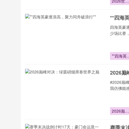
2026世界
杯：预期
球的博弈
**四海
辑与战术
抗解析
四海英豪
少场比赛
**四海英
逐浪高
2026
#2026
我仿佛能
2026巅峰
对决：绿
硝烟席卷
赛季末