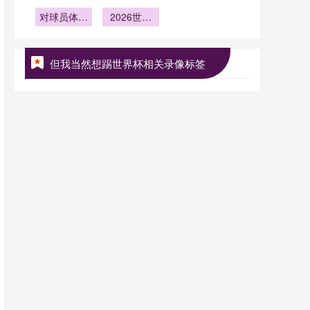
四海心——
杯参赛球队
与评估
对球员体能
2026世界
总身价排名
2026世界
杯与民间友
影响几何
杯平均年龄
谊共融”
最小球队
但我当然想踢世界杯相关录像标签