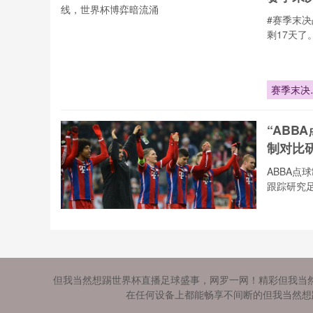
界之巅
#赛季末
剩17天了
赛季末决
倒计时17
天：豪门
“ABB
运悬一线
制对比研
ABBA点
跟踪研究
“ABBA点
制在2026
世界杯淘
《20
赛的首轮
但我当然想踢世界杯直播足球盛事，网罗一网！精彩但我当
国别差
证：效能
在任何设备上都能畅享不间断的但我当然想踢
估与机制
跨越国界
比研究”