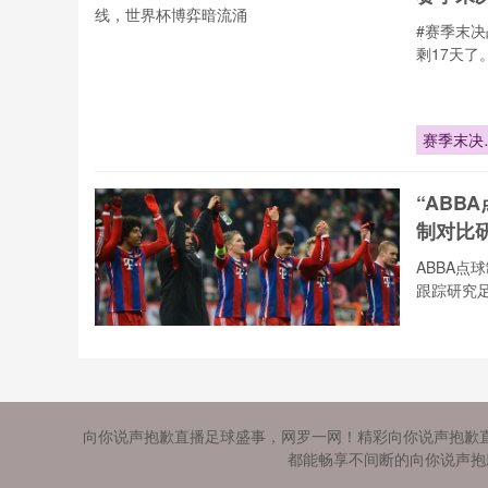
界之巅
#赛季末
剩17天了
赛季末决
倒计时17
天：豪门
“ABB
运悬一线
制对比研
ABBA点
跟踪研究
“ABBA点
制在2026
世界杯淘
《20
赛的首轮
向你说声抱歉直播足球盛事，网罗一网！精彩向你说声抱歉
国别差
证：效能
都能畅享不间断的向你说声抱歉
估与机制
跨越国界
比研究”