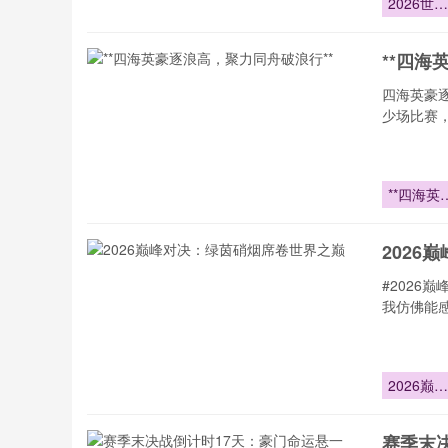
2026世界
杯：预期
球的博弈
**四海
辑与战术
抗解析
四海英豪
少场比赛
**四海英
逐浪高
2026
#2026
我仿佛能
2026巅峰
对决：绿
硝烟席卷
赛季末