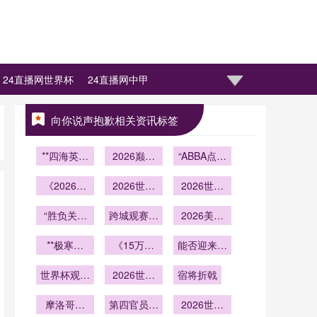
24直播网世界杯
24直播网中甲
向你说声抱歉相关资讯标签
**四海英豪
2026巅峰
“ABBA点球
逐浪高
对决：绿茵
制在2026
《2026美
硝烟席卷世
2026世界
世界杯淘汰
2026世界
加墨世界杯
杯金杯全球
界之巅
赛的首轮实
杯终极体
联合承办框
“胜负关系
跨城观赛碳
首秀揭幕
证：效能评
验：大都会
2026美加
架下跨境生
失效
排图谱：北
估与机制对
人寿球场沉
墨世界杯：
鲜食品检疫
**极寒绿
美世界杯球
《15万人
浸式观赛全
球迷跨时区
能否迎来复
比研究”
体系的国别
茵：2026
迷移动的生
口奇迹！库
维度拆解与
观赛作息优
仇？》
差异与协调
美加墨世界
世界杯观赛
态足迹分析
拉索首登世
2026世界
座区优选购
宿将折戟
化指南
路径研究》
杯冰点战场
防坑指南：
界杯舞台创
杯最悬殊比
票指南
的御寒指南
避开旅游陷
摩洛哥队
分：一场毫
第四官员举
历史》
2026世界