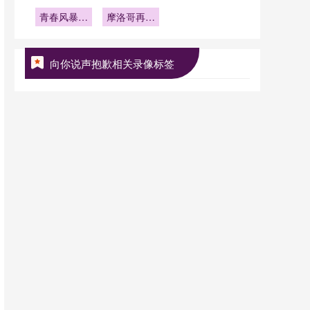
阱的实用建
2026世界
**
无悬念的碾
牌补时与精
杯参赛球队
杯晋级八强
青春风暴来
议
确到秒的时
摩洛哥再掀
压之战
总身价排名
袭
间管理：
风暴：
2026年世
2026世界
杯豪强杀手
界杯前瞻
向你说声抱歉相关录像标签
卷土重来