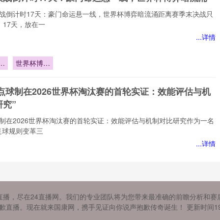
决战倒计时17天：豪门命运悬一线，世界杯博弈暗流涌距离赛季末决战只
。17天，放在一
...详情
战
世界杯博弈
暗流涌
命
A点球制在2026世界杯淘汰赛的首轮实证：效能评估与机
究”
球制在2026世界杯淘汰赛的首轮实证：效能评估与机制对比研究作为一名
足球规则变革三
...详情
球
汰
26美加墨世界杯联合承办框架下跨境生鲜食品检疫体系的
实
直播，尽在24直播网。我们的专业团队将为您带来最准确的前瞻分析和赛
异与协调路径研究》
评
直播。现在就来国康网，携手见证向你说声抱歉传奇诞生！ 更新时间1970年
对
的“鲜”味：美加墨世界杯背后的食品检疫迷思作为一名深耕体育产业评估