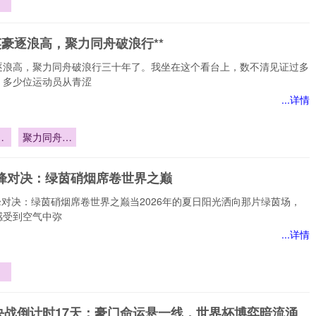
进
逻
英豪逐浪高，聚力同舟破浪行**
对
逐浪高，聚力同舟破浪行三十年了。我坐在这个看台上，数不清见证过多
，多少位运动员从青涩
...详情
豪
聚力同舟破
浪行**
巅峰对决：绿茵硝烟席卷世界之巅
巅峰对决：绿茵硝烟席卷世界之巅当2026年的夏日阳光洒向那片绿茵场，
感受到空气中弥
...详情
茵
世
决战倒计时17天：豪门命运悬一线，世界杯博弈暗流涌