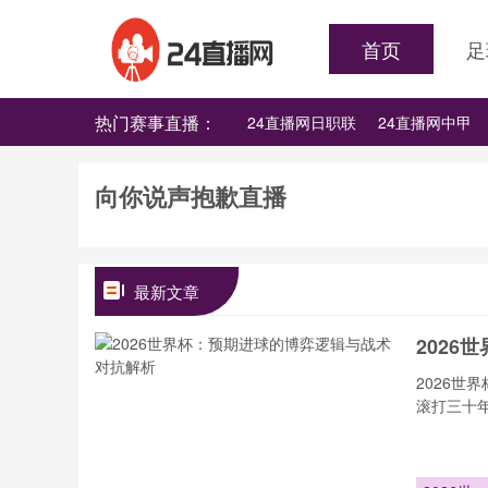
首页
足
热门赛事直播：
24直播网日职联
24直播网中甲
24直播网韩K联
24直播网世界杯
向你说声抱歉直播
最新文章
202
2026
滚打三十