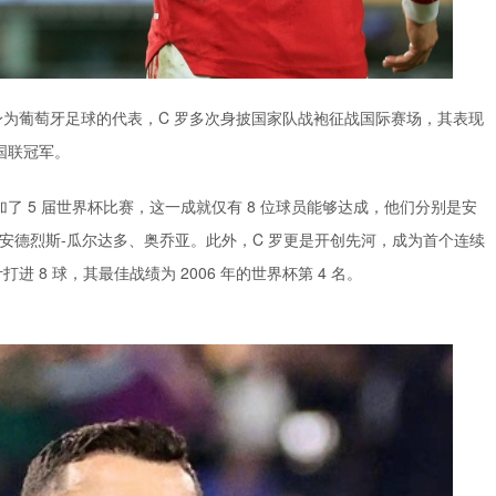
身为葡萄牙足球的代表，
C
罗多次身披国家队战袍征战国际赛场，其表现
国联冠军。
加了
5
届世界杯比赛，这一成就仅有
8
位球员能够达成，他们分别是安
安德烈斯
-
瓜尔达多、奥乔亚。此外，
C
罗更是开创先河，成为首个连续
计打进
8
球，其最佳战绩为
2006
年的世界杯第
4
名。