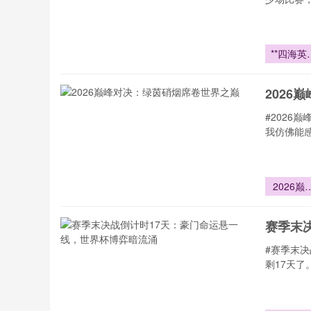
**四海英
逐浪高
2026
#2026
我仿佛能
2026巅
对决：绿
硝烟席卷
赛季末
界之巅
#赛季末
剩17天了