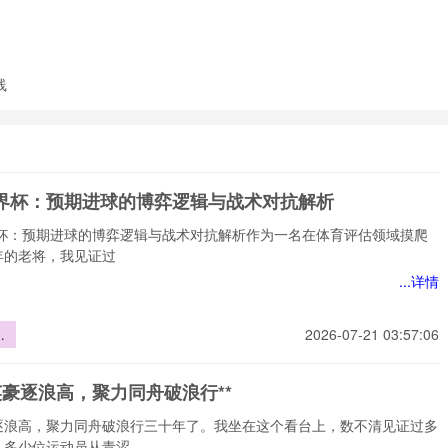
线
6世界杯：预期进球的博弈逻辑与战术对抗解析
世界杯：预期进球的博弈逻辑与战术对抗解析作为一名在体育评估领域摸爬
年的老将，我见证过
...详情
界
2026-07-21 03:57:06
进
逻
英豪逐浪高，聚力同舟破浪行**
对
逐浪高，聚力同舟破浪行三十年了。我坐在这个看台上，数不清见证过多
，多少位运动员从青涩