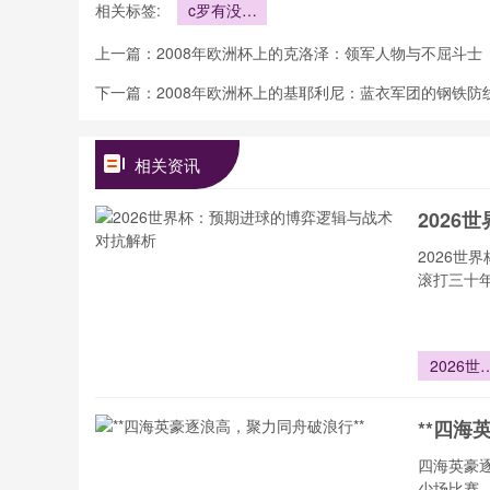
相关标签:
c罗有没有
世界杯冠军
上一篇：
2008年欧洲杯上的克洛泽：领军人物与不屈斗士
下一篇：
2008年欧洲杯上的基耶利尼：蓝衣军团的钢铁防
相关资讯
202
2026
滚打三十
2026世
杯：预期
球的博弈
**四海
辑与战术
抗解析
四海英豪
少场比赛