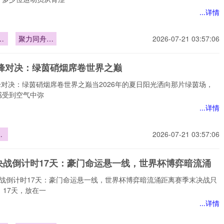
...详情
豪
聚力同舟破
2026-07-21 03:57:06
浪行**
巅峰对决：绿茵硝烟席卷世界之巅
巅峰对决：绿茵硝烟席卷世界之巅当2026年的夏日阳光洒向那片绿茵场，
感受到空气中弥
...详情
峰
2026-07-21 03:57:06
茵
世
决战倒计时17天：豪门命运悬一线，世界杯博弈暗流涌
决战倒计时17天：豪门命运悬一线，世界杯博弈暗流涌距离赛季末决战只
。17天，放在一
...详情